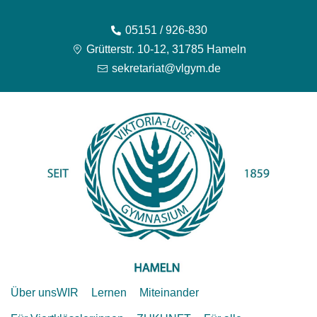
05151 / 926-830
Grütterstr. 10-12, 31785 Hameln
sekretariat@vlgym.de
Über uns
WIR
Lernen
Miteinander