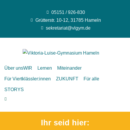
05151 / 926-830
Grütterstr. 10-12, 31785 Hameln
sekretariat@vlgym.de
Über uns
WIR
Lernen
Miteinander
Für Viertklässler:innen
ZUKUNFT
Für alle
STORYS
Ihr seid hier: