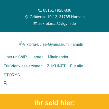
05151 / 926-830
Grütterstr. 10-12, 31785 Hameln
sekretariat@vlgym.de
Über uns
WIR
Lernen
Miteinander
Für Viertklässler:innen
ZUKUNFT
Für alle
STORYS
Ihr seid hier: