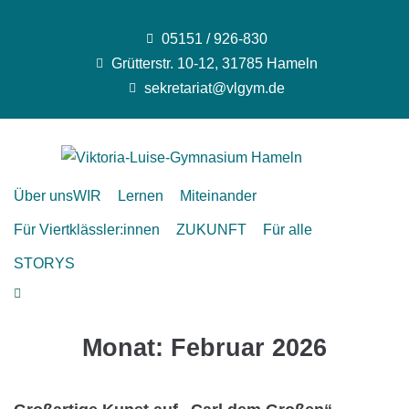
05151 / 926-830
Grütterstr. 10-12, 31785 Hameln
sekretariat@vlgym.de
Über uns
WIR
Lernen
Miteinander
Für Viertklässler:innen
ZUKUNFT
Für alle
STORYS
Monat:
Februar 2026