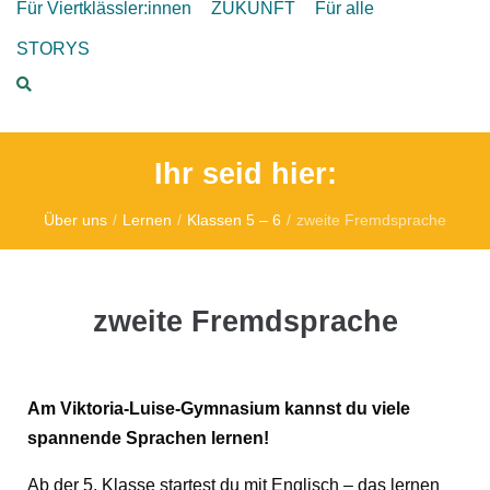
Für Viertklässler:innen
ZUKUNFT
Für alle
STORYS
Ihr seid hier:
Über uns
/
Lernen
/
Klassen 5 – 6
/
zweite Fremdsprache
zweite Fremdsprache
Am Viktoria-Luise-Gymnasium kannst du viele
spannende Sprachen lernen!
Ab der 5. Klasse startest du mit Englisch – das lernen