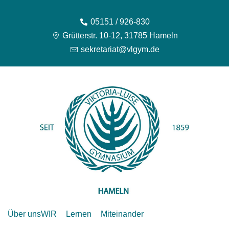
05151 / 926-830
Grütterstr. 10-12, 31785 Hameln
sekretariat@vlgym.de
Über uns
WIR
Lernen
Miteinander