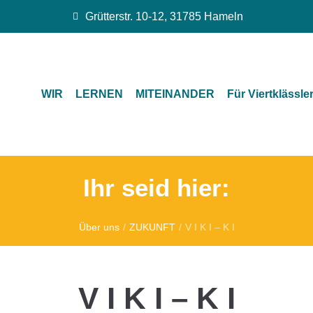
Grütterstr. 10-12, 31785 Hameln
WIR
LERNEN
MITEINANDER
Für Viertklässle
Ihr seid hier:
Über uns
/
ZUKUNFT
/
V I K I – K I
V I K I – K I