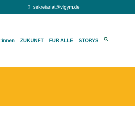
sekretariat@vlgym.de
r:innen
ZUKUNFT
FÜR ALLE
STORYS