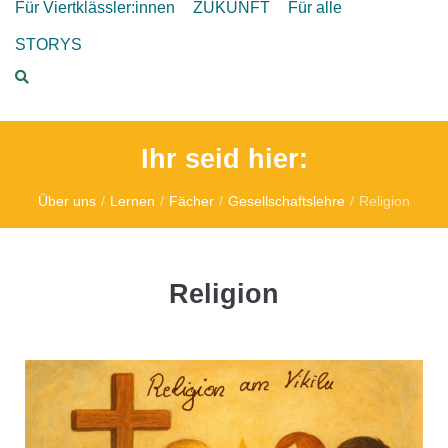
Für Viertklässler:innen
ZUKUNFT
Für alle
STORYS
Ihr seid hier:
Über uns
/
Lernen
/
Fächer
/
Gesellschaftslehre
/
Religion
Religion