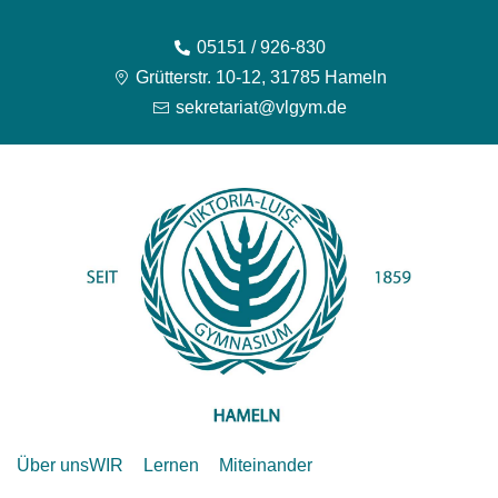
05151 / 926-830
Grütterstr. 10-12, 31785 Hameln
sekretariat@vlgym.de
Über uns
WIR
Lernen
Miteinander