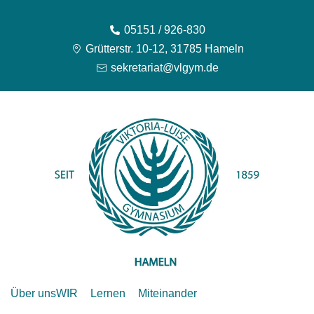
05151 / 926-830
Grütterstr. 10-12, 31785 Hameln
sekretariat@vlgym.de
Über uns
WIR
Lernen
Miteinander