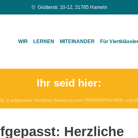
Grütterstr. 10-12, 31785 Hameln
WIR
LERNEN
MITEINANDER
Für Viertklässle
Ihr seid hier:
Jg. 4 aufgepasst: Herzliche Einladung zum FREMDSPRACHEN- un
ufgepasst: Herzliche