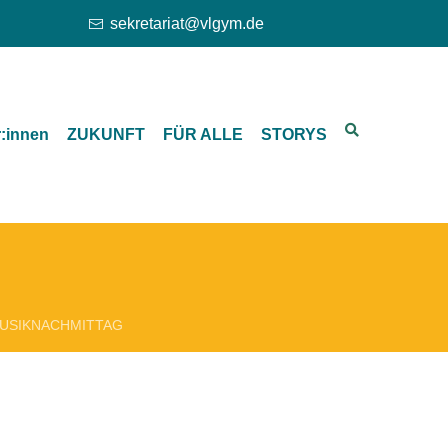
sekretariat@vlgym.de
r:innen
ZUKUNFT
FÜR ALLE
STORYS
d MUSIKNACHMITTAG