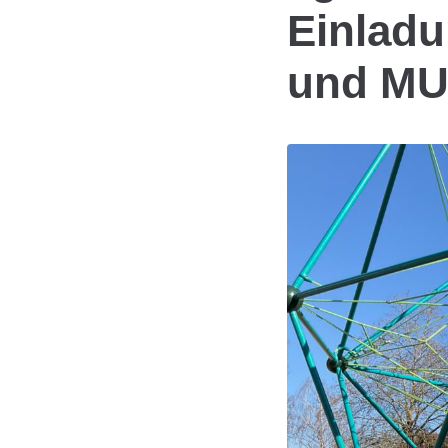
Einlad
und M