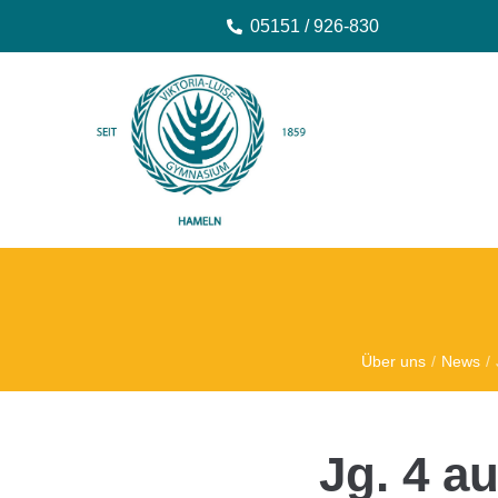
05151 / 926-830
Über uns
/
News
/
Jg. 4 a