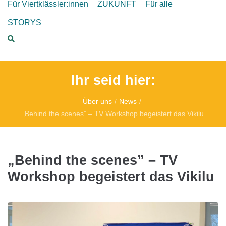
Für Viertklässler:innen
ZUKUNFT
Für alle
STORYS
Ihr seid hier:
Über uns
/
News
/
„Behind the scenes” – TV Workshop begeistert das Vikilu
„Behind the scenes” – TV
Workshop begeistert das Vikilu