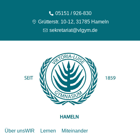
05151 / 926-830
Grütterstr. 10-12, 31785 Hameln
sekretariat@vlgym.de
Über uns
WIR
Lernen
Miteinander