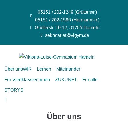
05151 / 202-1249 (Grütterstr.)
05151 / 202-1586 (Hermannstr.)
Grütterstr. 10-12, 31785 Hameln
sekretariat@vlgym.de
Über uns
WIR
Lernen
Miteinander
Für Viertklässler:innen
ZUKUNFT
Für alle
STORYS
Über uns